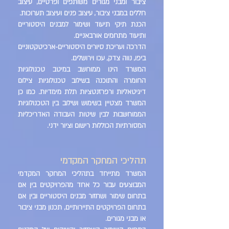
ציבור ומבני מגורים משותפים ופרטיים, עיצוב
חללים במבני ציבור, עיצוב פנים ועיצוב תערוכות.
הכנת תיקי תיעוד ושימור למבנים היסטוריים
ותיעוד מתחמים אורבאניים.
הדרכה ועריכת סיורים היסטוריים-ארכיטקטוניים
ביפו, נווה צדק, עכו וירושלים.
המשרד הינו ממוחשב במיטב טכנולוגיות
החומרה והתוכנה בשילוב טכנולוגיות צילום
דיגיטאליות ורפרזנטציות תלת מימדיות. כמו כן
המשרד מצטיין בשימוש ושילוב בין הטכנולוגיות
הממוחשבות לבין שיטות העבודה האדריכליות
המסורתיות הכוללות רישום וציור ידני.
תהליכי המחקר המקדמי
המשרד מתייחד בתהליכי המחקר המקדמי
המבוצעים עבור כל אחד מהפרויקטים בין אם
בתחום שימור ושחזור מבנים היסטוריים ובין אם
בתחום הפרויקטים התיירותיים, תכנון מבני ציבור
או מבני מגורים.