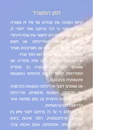
חזון המשרד
החזון המנחה את עבודתו של איל זיו ומשרדו
מונע מאמונה כי לכל פרויקט אופי ייחודי לו,
וייעודנו כאדריכלים הינו לחשוף את אופיו הייחודי
ולבטאו באמצעות האדריכלות. אנו חשים
אחריות רבה לכל קו אותו אנו משרטטים מאחר
וכאשר הקו מתבטא בפועל הוא הופך נצחי.
ארכיטקטורה ביסודה הינה תלת מימדית. אנו
שואפים ליצור ארכיטקטורה רב מימדית
המתייחסת למימד הרביעי והחמישי באמצעות
אינטואיציה והתבוננות.
אנו שואפים ליצור אדריכלות הנמצאת בהרמוניה
עם סביבתה, המונעת מהומניזם, אדריכלות
שהינה יצירתית וייחודית ובו בזמן ממלאת אחר
הדרישות הפרוגרמאתיות.
אנו מאמינים כי על כל פרויקט ליצור איזון בין
מצוינות ארכיטקטונית, רמת ואיכות ביצוע
הגבוהה ביותר, אסתטיקה, עיצוב איכותי, צרכי