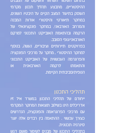
בתחום השימור השחזור והשיקום של המבנים
ההיסטוריים, מתבצע תהליך תכנון מקדמי
העוסק בתיעוד המצב הקיים על היבטיו השונים,
במחקר תיאורטי והיסטורי אודות המבנה
והמרחב האורבאני, במחקר פונקציונאלי של
הרקמה ובהתאמת האובייקט התכנוני למרקם
האורבאני/נופי הסובב.
בפרויקטים תיירותיים וציבוריים, נעשה, בנוסף
למחקר ההיסטורי , מחקר על מרכיבי הפונקציה
והפרוגרמה העכשווית של האובייקט התכנוני
והתאמתו לרקמה האורבאנית או
הנופית/סביבתית הקיימת.
תהליכי התכנון
ייחודם של תהליכי התכנון במשרד איל זיו
אדריכלים הינו בשילוב תוצאות המחקר המקדמי
עם מרכיבי הפרוגראמה והפונקציה, הנדרשים
כצורך עכשווי . ההתאמה בין רבדים אלה יוצר
סינרגיה תכנונית.
בתהליכי התכנון של מבנים לשימור מושם דגש