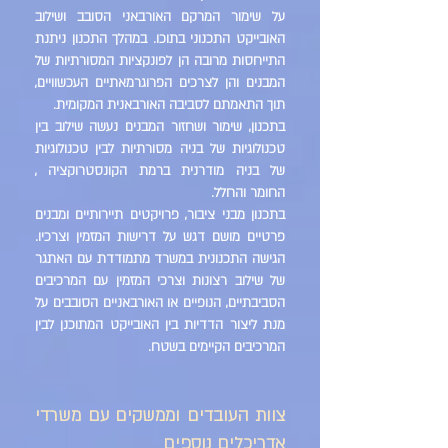
על שימור המרקם האורבאני הסובב ושילוב
האובייקט התכנוני בתוכו. במהלך התכנון ניתנת
התייחסות מרובה הן לפונקציות המסורתיות של
המבנים והן לצרכים הפרוגרמאתיים העכשוויים,
תוך התאמתם לסביבה האורבאנית המקומית.
בתכנון, שימור ושחזור המבנים נעשה שילוב בין
טכנולוגיות של בניה מסורתיות לבין טכנולוגיות
של בניה מודרנית ברמת הקונסטרוקציה ,
החומר והחלל.
בתכנון מבני ציבור, פרויקטים תיירותיים ומבנים
פרטיים מושם דגש על דרישות המזמין וצרכיו.
הגישה התכנונית במשרד מתמודדת עם האתגר
של שילוב רצונות וצרכי המזמין עם המרכיבים
הסביבתיים, הנופיים או האורבאניים הסובבים על
מנת ליצור הדדיות בין האובייקט המתוכנן לבין
המרכיבים הקיימים בשטח.
צוות העובדים וממשקים עם משרדי
אדריכלים נוספים