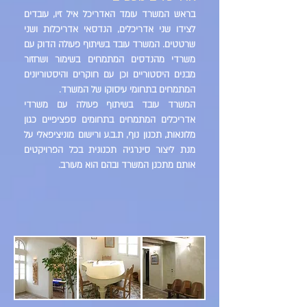
בראש המשרד עומד האדריכל איל זיו, עובדים
לצידו שני אדריכלים, הנדסאי אדריכלות ושני
שרטטים. המשרד עובד בשיתוף פעולה הדוק עם
משרדי מהנדסים המתמחים בשימור ושחזור
מבנים היסטוריים וכן עם חוקרים והיסטוריונים
המתמחים בתחומי עיסוקו של המשרד.
המשרד עובד בשיתוף פעולה עם משרדי
אדריכלים המתמחים בתחומים ספציפיים כגון
מלונאות, תכנון נוף, ת.ב.ע ורישום מוניציפאלי על
מנת ליצור סינרגיה תכנונית בכל הפרויקטים
אותם מתכנן המשרד ובהם הוא מעורב.