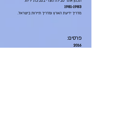
תכנון אתר טבילה נוצרי בסביבת יריחו.
1981-1983
מדריך ידיעת הארץ ומדריך תיירות בישראל.
פרסים:
2016
זוכה אות השימור עבור פרויקט חאן זרעוניה,
בנימינה.
2001
זוכה פרס אברהם קרוון לתכנון נוף, עיצוב, תכנון
וביצוע של טיילת חומת הים ביפו העתיקה.
1995
זוכה אות הנשיא בנושא שימור.