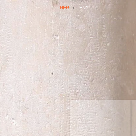
HEB
/
ENG