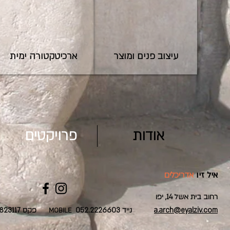
עיצוב פנים ומוצר
ארכיטקטורה ימית
אודות
פרויקטים
איל זיו
אדריכלים
רחוב בית אשל 14, יפו
a.arch@eyalziv.com
052.2226603 נייד
03.6823117 פקס
MOBILE