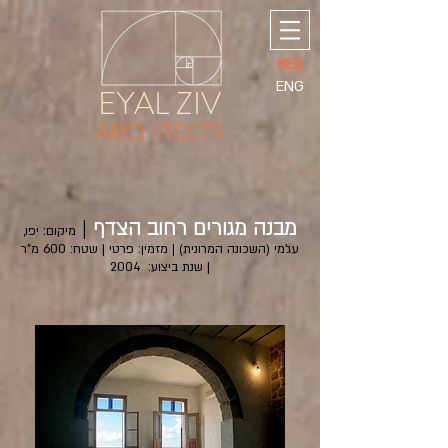
HEB
ENG
EYAL ZIV
ARCHITECTS
מבנה מגורים רחוב הצדף
|
מיקום: יפו,
עג'מי (השכונה המרונית) | מזמין: פרטי | שטח: 600 מ"ר
| שנת ביצוע: 2004